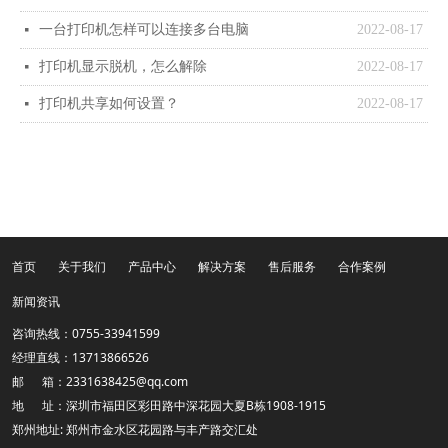
一台打印机怎样可以连接多台电脑
2022-08-17
넷
打印机显示脱机，怎么解除
2022-08-17
넷
打印机共享如何设置？
2022-08-17
넷
首页
关于我们
产品中心
解决方案
售后服务
合作案例
新闻资讯
咨询热线：0755-33941599
经理直线：13713866526
邮 箱：2331638425@qq.com
地 址：深圳市福田区彩田路中深花园大夏B栋1908-1915
郑州地址: 郑州市金水区花园路与丰产路交汇处