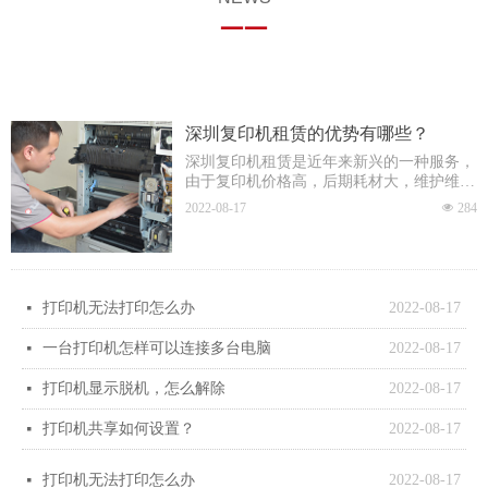
——
深圳复印机租赁的优势有哪些？
深圳复印机租赁是近年来新兴的一种服务，
由于复印机价格高，后期耗材大，维护维修
工作繁琐，越来越多的企业选择租赁复印机
2022-08-17
넶
284
的方式，既省钱又省心，这也得到了广大企
业的认可。今天，深
打印机无法打印怎么办
2022-08-17
넷
一台打印机怎样可以连接多台电脑
2022-08-17
넷
打印机显示脱机，怎么解除
2022-08-17
넷
打印机共享如何设置？
2022-08-17
넷
打印机无法打印怎么办
2022-08-17
넷